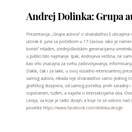
Andrej Dolinka: Grupa a
Prezentacija ,,Grupa autora’’ o stvaralaštvu (i uticajima
utorak 6. juna sa početkom u 17 časova. Iako je namer
koristi’’ mladim, srednjoškolskim generacijama umetnika
u publici bilo najmanje. Ipak, Andrejeva veština, ne s
kao vrlo značajna za svrhu zadovoljavanja, informisanja, 
Dakle, čak i za laike, u ovoj vizuelno-interesantnoj prez
samog autora, nikada nije stvaralaštvo samo jednog čo
grafičkog dizajnera, od samog početka, prvih saradnji i 
sopstvenim, tuđim, a najviše o intersekcijama oba. Ovom 
Levija, za koje je radio dizajn, a koje će se uskoro nać
posetite
https://www.facebook.com/dolinka.design