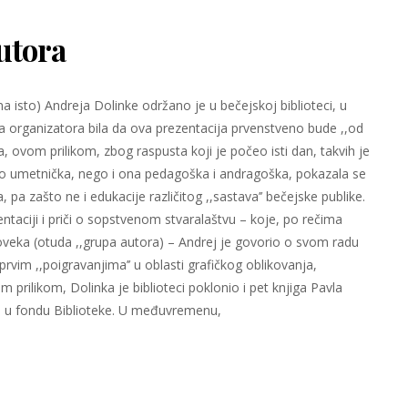
utora
 na isto) Andreja Dolinke održano je u bečejskoj biblioteci, u
a organizatora bila da ova prezentacija prvenstveno bude ,,od
, ovom prilikom, zbog raspusta koji je počeo isti dan, takvih je
amo umetnička, nego i ona pedagoška i andragoška, pokazala se
pa zašto ne i edukacije različitog ,,sastava’’ bečejske publike.
entaciji i priči o sopstvenom stvaralaštvu – koje, po rečima
veka (otuda ,,grupa autora) – Andrej je govorio o svom radu
prvim ,,poigravanjima’’ u oblasti grafičkog oblikovanja,
prilikom, Dolinka je biblioteci poklonio i pet knjiga Pavla
i i u fondu Biblioteke. U međuvremenu,