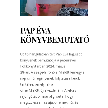
PAP ÉVA
KÖNYVBEMUTATÓ
Üdítő hangulatban telt Pap Éva legújabb
könyvének bemutatója a péterrévei
fiókkönyvtárban 2024. május
28-án. A szegedi írónő a Mielőtt lemegy a
nap című regényének folytatása került
terítékre, amelynek a
címe Mielőtt újrakezdeném. A lelkes
rajongótábor már alig várta, hogy
megszülessen az újabb remekmű, és