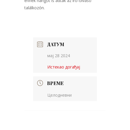
ennek hangot is adtak az író-olvasó
találkozón.
ДАТУМ
мај 28 2024
Истекао догађај
ВРЕМЕ
Целодневни